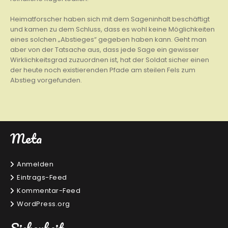
Heimatforscher haben sich mit dem Sageninhalt beschäftigt
und kamen zu dem Schluss, dass es wohl keine Möglichkeiten
eines solchen „Abstieges“ gegeben haben kann. Geht man
aber von der Tatsache aus, dass jede Sage ein gewisser
Wirklichkeitsgrad zuzuordnen ist, hat der Soldat sicher einen
der heute noch existierenden Pfade am steilen Fels zum
Abstieg vorgefunden.
Meta
Anmelden
Eintrags-Feed
Kommentar-Feed
WordPress.org