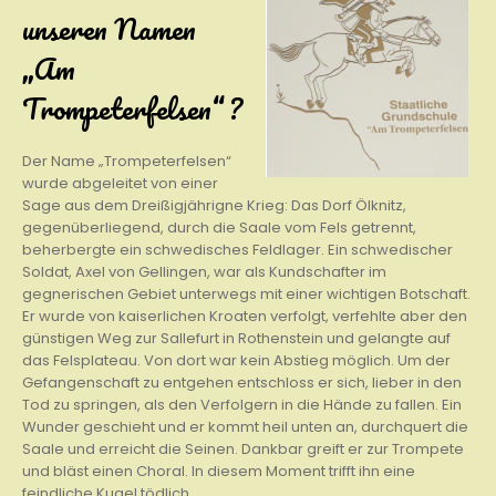
unseren Namen
„Am
Trompeterfelsen“ ?
Der Name „Trompeterfelsen“
wurde abgeleitet von einer
Sage aus dem Dreißigjährigne Krieg: Das Dorf Ölknitz,
gegenüberliegend, durch die Saale vom Fels getrennt,
beherbergte ein schwedisches Feldlager. Ein schwedischer
Soldat, Axel von Gellingen, war als Kundschafter im
gegnerischen Gebiet unterwegs mit einer wichtigen Botschaft.
Er wurde von kaiserlichen Kroaten verfolgt, verfehlte aber den
günstigen Weg zur Sallefurt in Rothenstein und gelangte auf
das Felsplateau. Von dort war kein Abstieg möglich. Um der
Gefangenschaft zu entgehen entschloss er sich, lieber in den
Tod zu springen, als den Verfolgern in die Hände zu fallen. Ein
Wunder geschieht und er kommt heil unten an, durchquert die
Saale und erreicht die Seinen. Dankbar greift er zur Trompete
und bläst einen Choral. In diesem Moment trifft ihn eine
feindliche Kugel tödlich.