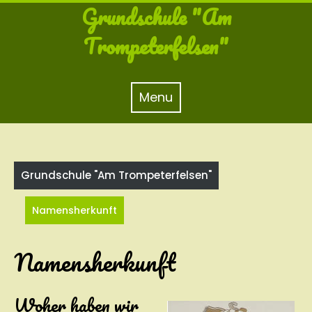
Skip
Grundschule "Am
to
content
Trompeterfelsen"
Menu
Menu
Grundschule "Am Trompeterfelsen"
Namensherkunft
Namensherkunft
Woher haben wir