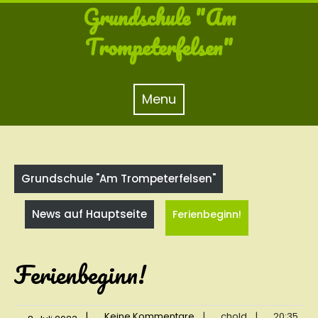
Skip
Grundschule "Am
to
content
Trompeterfelsen"
Menu
Menu
Grundschule "Am Trompeterfelsen"
News auf Hauptseite
Ferienbeginn!
Ferienbeginn!
|
Keine Kommentare
|
chold
|
20:35